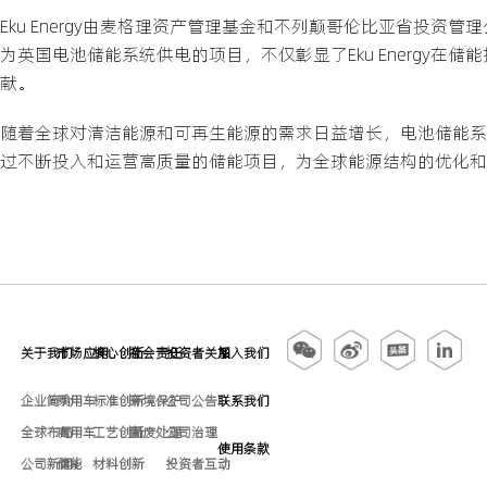
Eku Energy由麦格理资产管理基金和不列颠哥伦比亚省投资
为英国电池储能系统供电的项目，不仅彰显了Eku Energy
献。
随着全球对清洁能源和可再生能源的需求日益增长，电池储能系统作
过不断投入和运营高质量的储能项目，为全球能源结构的优化和
关于我们
市场应用
核心创新
社会责任
投资者关系
加入我们
企业简介
乘用车
标准创新
环境保护
公司公告
联系我们
全球布局
商用车
工艺创新
固废处理
公司治理
使用条款
公司新闻
储能
材料创新
投资者互动