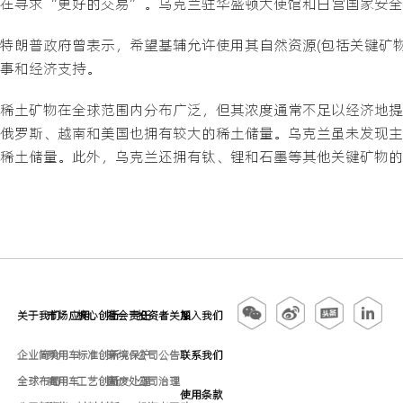
在寻求“更好的交易”。乌克兰驻华盛顿大使馆和白宫国家安全
特朗普政府曾表示，希望基辅允许使用其自然资源(包括关键矿物
事和经济支持。
稀土矿物在全球范围内分布广泛，但其浓度通常不足以经济地提
俄罗斯、越南和美国也拥有较大的稀土储量。乌克兰虽未发现主
稀土储量。此外，乌克兰还拥有钛、锂和石墨等其他关键矿物的
关于我们
市场应用
核心创新
社会责任
投资者关系
加入我们
企业简介
乘用车
标准创新
环境保护
公司公告
联系我们
全球布局
商用车
工艺创新
固废处理
公司治理
使用条款