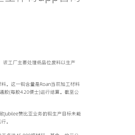
原料。此前，该工厂主要处理低品位废料以生产
的材料。这一铜含量是Roan当前加工材料
普通股(每股4.20便士)进行结算。截至公
Jubilee赞比亚业务的铜生产目标未能
运行。