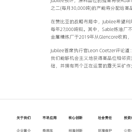
Jubilee预计，原料品位的提高将使R
之二(每月30,000吨)的产能将分配给
在赞比亚的战略布局中，Jubilee希
每年27,000吨铜。其中，Sable炼
金属精炼厂于2019年从Glencore收
Jubilee首席执行官Leon Coe
我们能够机会主义地获得高品位相邻资源
础，并拥有两个正在运营的露天采矿作
关于我们
市场应用
核心创新
社会责任
投资
企业简介
乘用车
标准创新
环境保护
公司