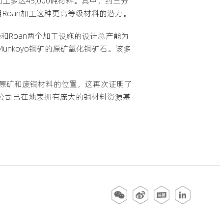
加工多达45,000吨材料。其中，约三分
使用Roan加工这种更高等级材料的潜力。
e和Roan两个加工设施的设计总产能为
Munkoyo铜矿的原矿氧化铜矿石。该多
同时处理原矿和废铜材料的位置，这再次证明了
为公司已在地表拥有庞大的铜材料资源基