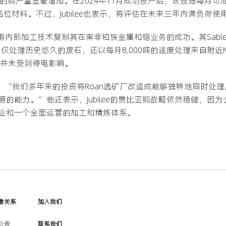
oan的铜产量显著增加。在2024年11月成功投产后，该设施每月可
高品位材料。不过，Jubilee也表示，将评估在未来三年内满负荷
望利用内部加工技术复制其在南非铂族金属和铬业务的成功。其Sabl
油厂不仅处理历史悠久的废石，还以每月8,000吨的速度处理来自附近
购，并未受到停电影响。
tzer评论道：“我们多年来的投资将Roan选矿厂改造成能够独特地
的能力。”他还表示，Jubilee的赞比亚铜战略依然稳健，因
业和一个全面运营的加工和精炼体系。
者关系
加入我们
公告
联系我们