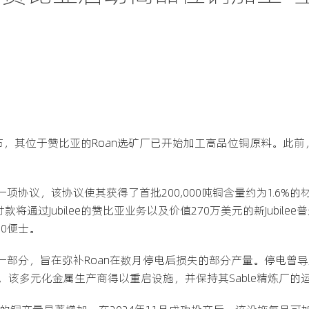
ON：JLP)近期宣布，其位于赞比亚的Roan选矿厂已开始加工高品位铜
的一项协议，该协议使其获得了首批200,000吨铜含量约为1.6%
款将通过Jubilee的赞比亚业务以及价值270万美元的新Jubilee
0便士。
的一部分，旨在弥补Roan在数月停电后损失的部分产量。停电曾导致
该多元化金属生产商得以重启设施，并保持其Sable精炼厂的