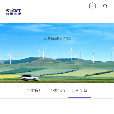
企业简介
全球布局
公司新闻