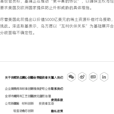
高级官员称，基辅正在推动“更平衡的协议”，以确保主权与经
要求美国及欧洲国家提供防止外部威胁的具体措施。
尽管美国此前提出以价值5000亿美元的稀土资源补偿对乌援
挑战。泽连斯基表示，乌方愿以“互利伙伴关系”为基础展开合
分歧面临不确定性。
关于我们
市场应用
核心创新
社会责任
投资者关系
加入我们
企业简介
乘用车
标准创新
环境保护
公司公告
联系我们
全球布局
商用车
工艺创新
固废处理
公司治理
使用条款
公司新闻
储能
材料创新
投资者互动
轻型动力
电芯创新
隐私政策