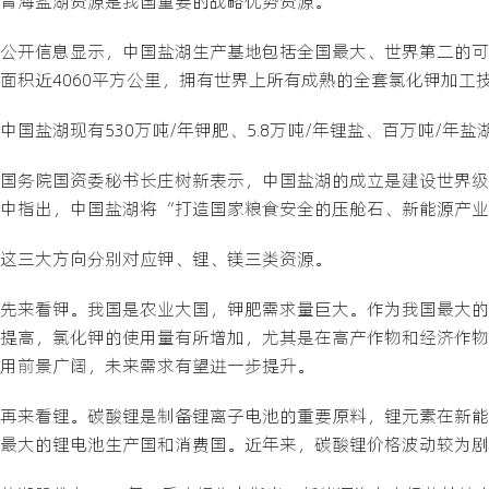
青海盐湖资源是我国重要的战略优势资源。
公开信息显示，中国盐湖生产基地包括全国最大、世界第二的可
面积近4060平方公里，拥有世界上所有成熟的全套氯化钾加工
中国盐湖现有530万吨/年钾肥、5.8万吨/年锂盐、百万吨/
国务院国资委秘书长庄树新表示，中国盐湖的成立是建设世界级
中指出，中国盐湖将“打造国家粮食安全的压舱石、新能源产业
这三大方向分别对应钾、锂、镁三类资源。
先来看钾。我国是农业大国，钾肥需求量巨大。作为我国最大的
提高，氯化钾的使用量有所增加，尤其是在高产作物和经济作物
用前景广阔，未来需求有望进一步提升。
再来看锂。碳酸锂是制备锂离子电池的重要原料，锂元素在新能
最大的锂电池生产国和消费国。近年来，碳酸锂价格波动较为剧