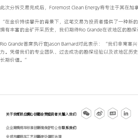
此次分拆交易完成后，Foremost Clean Energy将专注于其
“在金价持续攀升的背景下，这笔交易为投资者提供了一种新的纯贵金属
拥有丰富的金矿开采历史，我们期待Rio Grande在该地区的
Rio Grande首席执行官Jason Barnard对此表示：“
力。凭借我们的专业团队、过去成功的勘探经验以及该地区历史
长期价值。”
关于我们
市场应用
核心创新
社会责任
投资者关系
加入我们
企业简介
乘用车
标准创新
环境保护
公司公告
联系我们
全球布局
商用车
工艺创新
固废处理
公司治理