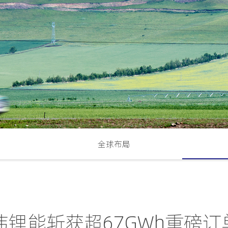
全球布局
｜亿纬锂能斩获超67GWh重