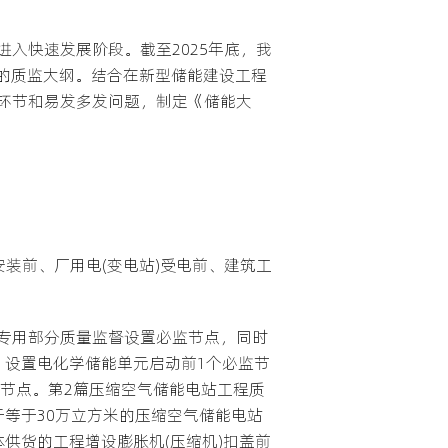
入快速发展阶段。截至2025年底，我
工程的质监大纲。结合在新型储能建设工程
环节和易发多发问题，制定《储能大
装前、厂用电(变电站)受电前、建筑工
专用部分质量监督设置必监节点，同时
，设置电化学储能单元启动前1个必监节
督节点。第2篇压缩空气储能电站工程质
等于30万立方米的压缩空气储能电站
供货的工程增设膨胀机(压缩机)扣盖前