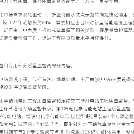
电力工程质量、提升质量监督效能等方面发挥了重要作用。
和市场需求双轮驱动下，新型储能从试点示范转向规模化商用，进
瓦，较2024年底增长约84%，需要相应出台针对新型储能建设
，近年来，电力质监机构总体掌握了相关类型工程质量管控薄弱
规范质量监督工作，促进工程建设质量水平持续提升。
督和专用部分质量监督两部分内容。
站建设工程，包括首次、地基处理、主厂房(变电站)主要设备安
建设时序设置监督阶段。
化学储能电站工程质量监督和压缩空气储能电站工程质量监督。
工环节增设专项监督节点。第1篇电化学储能电站工程质量监督
化学储能电站，增设电化学储能单元电池预制舱吊装前1个专项监
整套启动试运前2个必监节点，同时针对地下储气库储气容量大于
衬砌前等2个专项监督节点;针对膨胀机(压缩机)缸体采用非整体