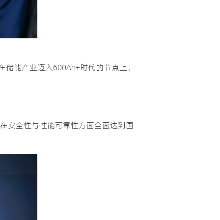
能产业迈入600Ah+时代的节点上，
志着产品在安全性与性能可靠性方面全面达到国