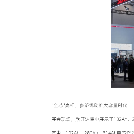
"全芯"亮相，多路线助推大容量时代
展会现场，欣旺达集中展示了102Ah、2
其中，102Ah、280Ah、314A