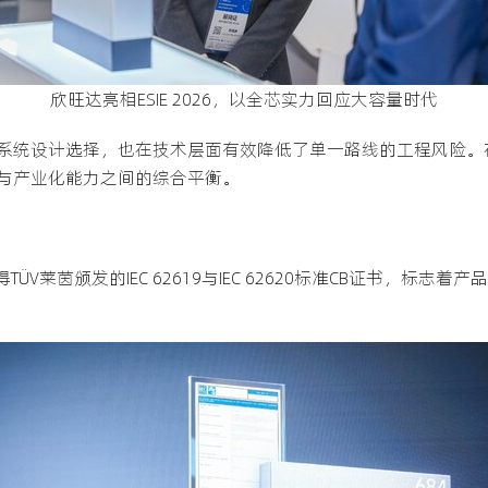
欣旺达亮相ESIE 2026，以全芯实力回应大容量时代
系统设计选择，也在技术层面有效降低了单一路线的工程风险。在储
与产业化能力之间的综合平衡。
ÜV莱茵颁发的IEC 62619与IEC 62620标准CB证书，标