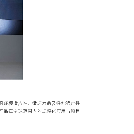
在高低温环境适应性、循环寿命及性能稳定性
产品在全球范围内的规模化应用与项目