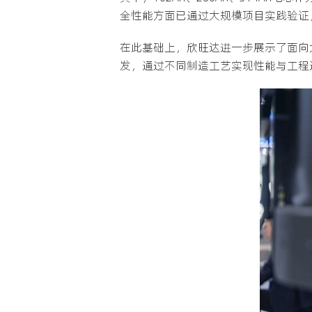
全性能方面已通过大规模项目实践验证
在此基础上，欣旺达进一步展示了面向大
发，通过不同制造工艺实现性能与工程适配