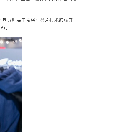
款产品分别基于卷绕与叠片技术路线开
万颗。