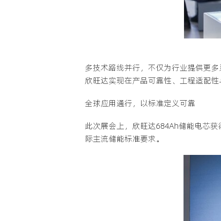
多技术路线并行，不仅为行业提供更多
欣旺达实现在产品可靠性、工程适配性
全球应用通行，以标准定义可靠
此次展会上，欣旺达684Ah储能电芯获得T
际主流储能标准要求。