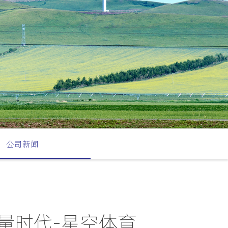
公司新闻
容量时代-星空体育