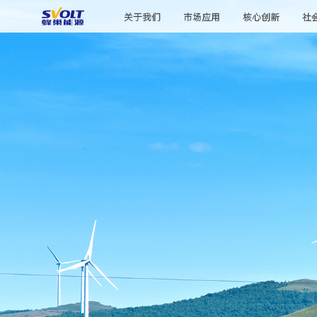
关于我们
市场应用
核心创新
社