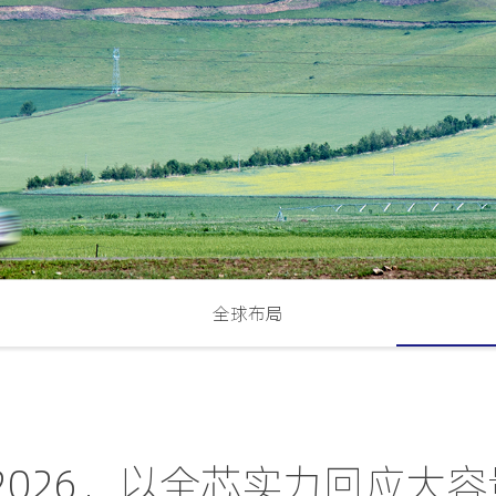
全球布局
E 2026，以全芯实力回应大