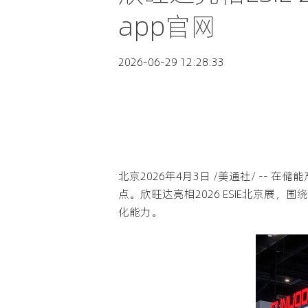
app官网
2026-06-29 12:28:33
北京2026年4月3日 /美通社/ -
点。欣旺达亮相2026 ESIE北京
化能力。