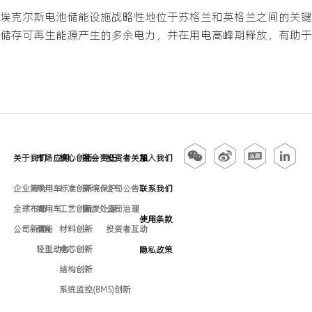
埃克尔斯电池储能设施战略性地位于苏格兰和英格兰之间的关键
储存可再生能源产生的多余电力，并在用电高峰期释放，有助于
关于我们
市场应用
核心创新
社会责任
投资者关系
加入我们
企业简介
乘用车
标准创新
环境保护
公司公告
联系我们
全球布局
商用车
工艺创新
固废处理
公司治理
使用条款
公司新闻
储能
材料创新
投资者互动
轻型动力
电芯创新
隐私政策
结构创新
系统监控(BMS)创新