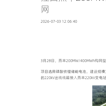
网
2026-07-03 12:06:40
3月28日，燕丰200MW/400MW
项目选用磷酸铁锂储能电池，建设规模为2
的220kV出线线路接入燕丰220kV