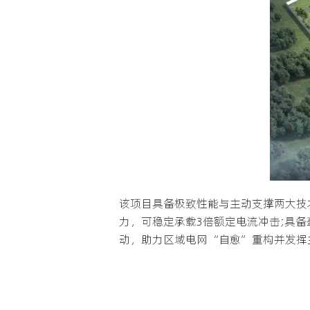
该项目具备极致性能与主动支撑两大技
力，可稳定承载3倍额定电流冲击;具
动，助力区域电网“自愈”重构并发挥