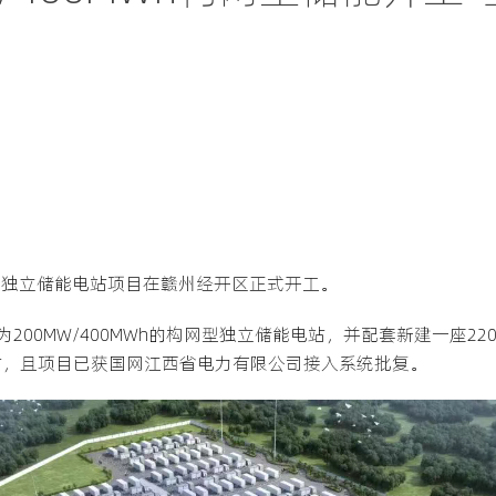
h构网型独立储能电站项目在赣州经开区正式开工。
00MW/400MWh的构网型独立储能电站，并配套新建一座220
变电站，且项目已获国网江西省电力有限公司接入系统批复。