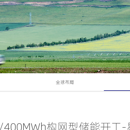
全球布局
/400MWh构网型储能开工-