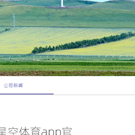
公司新闻
星空体育app官