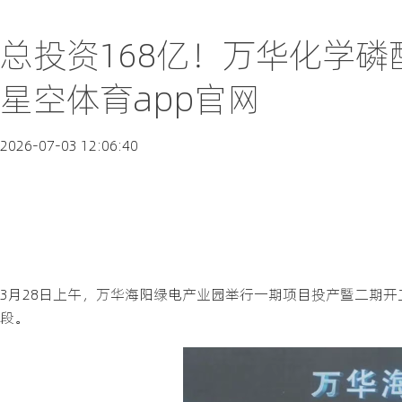
总投资168亿！万华化学
星空体育app官网
2026-07-03 12:06:40
3月28日上午，万华海阳绿电产业园举行一期项目投产暨二期
段。