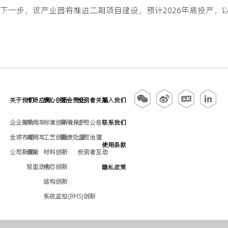
下一步，该产业园将推进二期项目建设，预计2026年底投产，
关于我们
市场应用
核心创新
社会责任
投资者关系
加入我们
企业简介
乘用车
标准创新
环境保护
公司公告
联系我们
全球布局
商用车
工艺创新
固废处理
公司治理
使用条款
公司新闻
储能
材料创新
投资者互动
轻型动力
电芯创新
隐私政策
结构创新
系统监控(BMS)创新