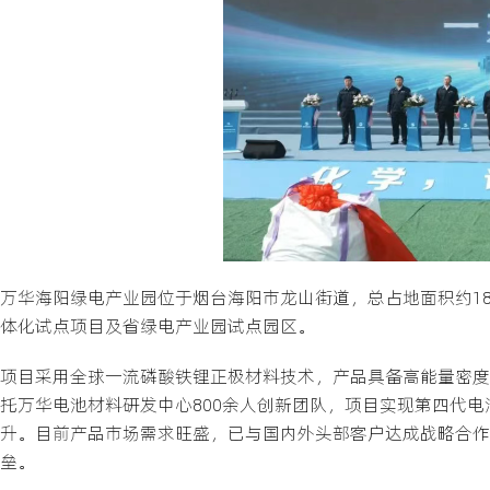
万华海阳绿电产业园位于烟台海阳市龙山街道，总占地面积约185
体化试点项目及省绿电产业园试点园区。
项目采用全球一流磷酸铁锂正极材料技术，产品具备高能量密度
托万华电池材料研发中心800余人创新团队，项目实现第四代
升。目前产品市场需求旺盛，已与国内外头部客户达成战略合作
垒。