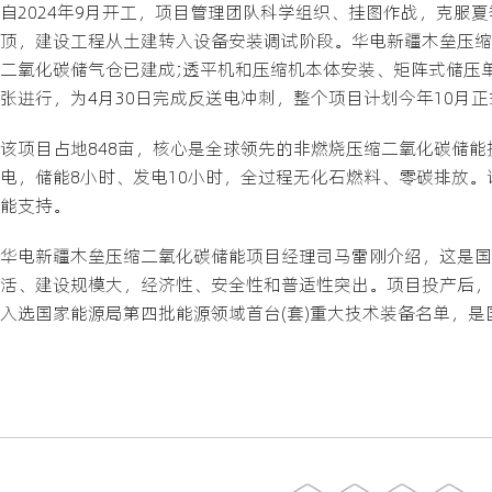
自2024年9月开工，项目管理团队科学组织、挂图作战，克服
顶，建设工程从土建转入设备安装调试阶段。华电新疆木垒压缩
二氧化碳储气仓已建成;透平机和压缩机本体安装、矩阵式储压
张进行，为4月30日完成反送电冲刺，整个项目计划今年10月
该项目占地848亩，核心是全球领先的非燃烧压缩二氧化碳储
电，储能8小时、发电10小时，全过程无化石燃料、零碳排放
能支持。
华电新疆木垒压缩二氧化碳储能项目经理司马雷刚介绍，这是国
活、建设规模大，经济性、安全性和普适性突出。项目投产后，
入选国家能源局第四批能源领域首台(套)重大技术装备名单，